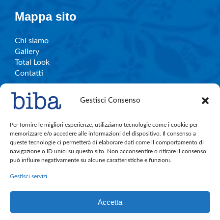
Mappa sito
Chi siamo
Gallery
Total Look
Contatti
Gestisci Consenso
Info e contatti
Per fornire le migliori esperienze, utilizziamo tecnologie come i cookie per
memorizzare e/o accedere alle informazioni del dispositivo. Il consenso a
queste tecnologie ci permetterà di elaborare dati come il comportamento di
C.So Garibaldi, 27 – Legnano
navigazione o ID unici su questo sito. Non acconsentire o ritirare il consenso
bibalegnano.info@gmail.com
può influire negativamente su alcune caratteristiche e funzioni.
Tel. 0331.596501
Gestisci servizi
Cell. 380.891.4004
Accetta