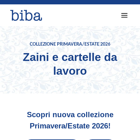
T
o
g
g
l
e
COLLEZIONE PRIMAVERA/ESTATE 2026
n
a
Zaini e cartelle da
v
i
lavoro
g
a
t
i
o
n
Scopri nuova collezione
Primavera/Estate 2026!