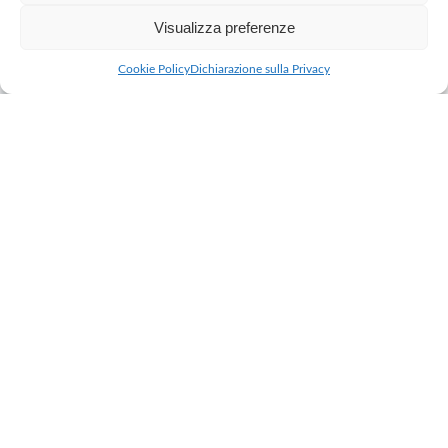
Visualizza preferenze
CHI SIAMO
Cookie Policy
Dichiarazione sulla Privacy
BIBA è un punto di
riferimento a Legnano, una
scelta per chi cerca uno
stile unico e raffinato
Abbiamo una vasta scelta di importanti marchi, e con
corner dedicati a Furla, Coccinelle e Piquadro. Nel
nostro punto vendita crei il tuo stile scegliendo tra
accessori, calzature ed abbigliamento, e potrai trovare
ottime idee regalo per soddisfare ogni esigenza.
CONTINUA