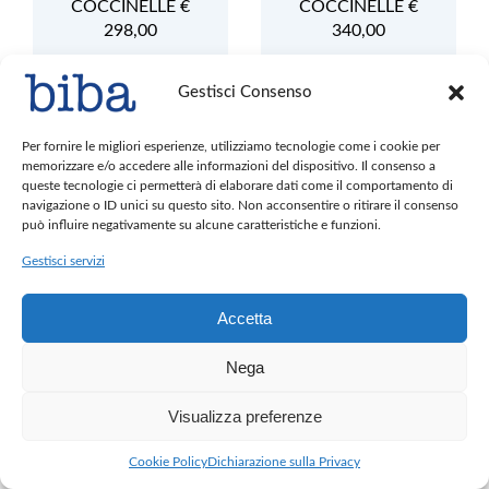
COCCINELLE €
COCCINELLE €
298,00
340,00
Gestisci Consenso
Per fornire le migliori esperienze, utilizziamo tecnologie come i cookie per
memorizzare e/o accedere alle informazioni del dispositivo. Il consenso a
COCCINELLE €
COCCINELLE €
queste tecnologie ci permetterà di elaborare dati come il comportamento di
380,00
260,00
navigazione o ID unici su questo sito. Non acconsentire o ritirare il consenso
può influire negativamente su alcune caratteristiche e funzioni.
Gestisci servizi
Accetta
COCCINELLE €
COCCINELLE €
Nega
330,00
320,00
Visualizza preferenze
Cookie Policy
Dichiarazione sulla Privacy