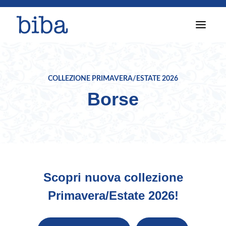
T
o
g
g
l
e
n
COLLEZIONE PRIMAVERA/ESTATE 2026
a
Borse
v
i
g
a
t
i
o
n
Scopri nuova collezione
Primavera/Estate 2026!