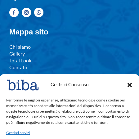
Mappa sito
Chi siamo
Gallery
Total Look
Contatti
Gestisci Consenso
Info e contatti
Per fornire le migliori esperienze, utilizziamo tecnologie come i cookie per
memorizzare e/o accedere alle informazioni del dispositivo. Il consenso a
queste tecnologie ci permetterà di elaborare dati come il comportamento di
C.So Garibaldi, 27 – Legnano
navigazione o ID unici su questo sito. Non acconsentire o ritirare il consenso
bibalegnano.info@gmail.com
può influire negativamente su alcune caratteristiche e funzioni.
Tel. 0331.596501
Gestisci servizi
Cell. 380.891.4004