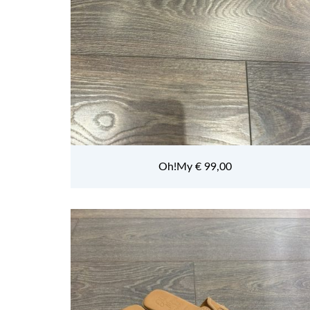
Oh!My € 99,00