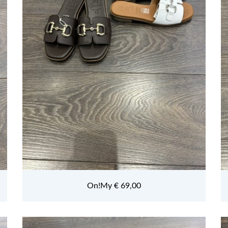
On!My € 69,00