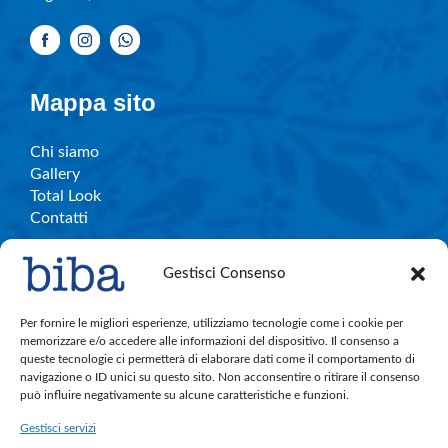
Mappa sito
Chi siamo
Gallery
Total Look
Contatti
Gestisci Consenso
Info e contatti
Per fornire le migliori esperienze, utilizziamo tecnologie come i cookie per
memorizzare e/o accedere alle informazioni del dispositivo. Il consenso a
queste tecnologie ci permetterà di elaborare dati come il comportamento di
C.So Garibaldi, 27 – Legnano
navigazione o ID unici su questo sito. Non acconsentire o ritirare il consenso
bibalegnano.info@gmail.com
può influire negativamente su alcune caratteristiche e funzioni.
Tel. 0331.596501
Gestisci servizi
Cell. 380.891.4004