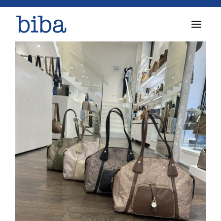
T
o
g
g
l
e
n
a
v
i
g
a
t
i
o
n