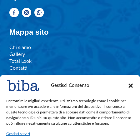
Mappa sito
Chi siamo
Gallery
Total Look
Contatti
Gestisci Consenso
Info e contatti
Per fornire le migliori esperienze, utilizziamo tecnologie come i cookie per
memorizzare e/o accedere alle informazioni del dispositivo. Il consenso a
queste tecnologie ci permetterà di elaborare dati come il comportamento di
C.So Garibaldi, 27 – Legnano
navigazione o ID unici su questo sito. Non acconsentire o ritirare il consenso
bibalegnano.info@gmail.com
può influire negativamente su alcune caratteristiche e funzioni.
Tel. 0331.596501
Gestisci servizi
Cell. 380.891.4004