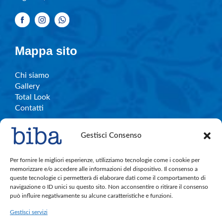
Mappa sito
Chi siamo
Gallery
Total Look
Contatti
Gestisci Consenso
Info e contatti
Per fornire le migliori esperienze, utilizziamo tecnologie come i cookie per
memorizzare e/o accedere alle informazioni del dispositivo. Il consenso a
queste tecnologie ci permetterà di elaborare dati come il comportamento di
C.So Garibaldi, 27 – Legnano
navigazione o ID unici su questo sito. Non acconsentire o ritirare il consenso
bibalegnano.info@gmail.com
può influire negativamente su alcune caratteristiche e funzioni.
Tel. 0331.596501
Gestisci servizi
Cell. 380.891.4004