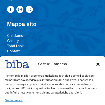
Mappa sito
Chi siamo
Gallery
Total Look
Contatti
Gestisci Consenso
Info e contatti
Per fornire le migliori esperienze, utilizziamo tecnologie come i cookie per
memorizzare e/o accedere alle informazioni del dispositivo. Il consenso a
queste tecnologie ci permetterà di elaborare dati come il comportamento di
C.So Garibaldi, 27 – Legnano
navigazione o ID unici su questo sito. Non acconsentire o ritirare il consenso
bibalegnano.info@gmail.com
può influire negativamente su alcune caratteristiche e funzioni.
Tel. 0331.596501
Gestisci servizi
Cell. 380.891.4004