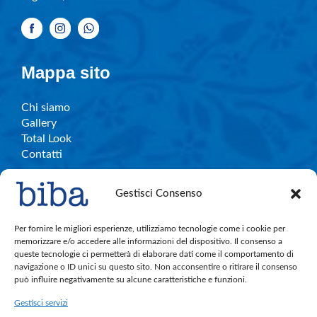
Mappa sito
Chi siamo
Gallery
Total Look
Contatti
Gestisci Consenso
Info e contatti
Per fornire le migliori esperienze, utilizziamo tecnologie come i cookie per
memorizzare e/o accedere alle informazioni del dispositivo. Il consenso a
queste tecnologie ci permetterà di elaborare dati come il comportamento di
C.So Garibaldi, 27 – Legnano
navigazione o ID unici su questo sito. Non acconsentire o ritirare il consenso
bibalegnano.info@gmail.com
può influire negativamente su alcune caratteristiche e funzioni.
Tel. 0331.596501
Gestisci servizi
Cell. 380.891.4004