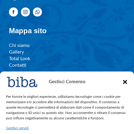
Mappa sito
Chi siamo
Gallery
Total Look
Contatti
Gestisci Consenso
Info e contatti
Per fornire le migliori esperienze, utilizziamo tecnologie come i cookie per
memorizzare e/o accedere alle informazioni del dispositivo. Il consenso a
queste tecnologie ci permetterà di elaborare dati come il comportamento di
C.So Garibaldi, 27 – Legnano
navigazione o ID unici su questo sito. Non acconsentire o ritirare il consenso
bibalegnano.info@gmail.com
può influire negativamente su alcune caratteristiche e funzioni.
Tel. 0331.596501
Gestisci servizi
Cell. 380.891.4004