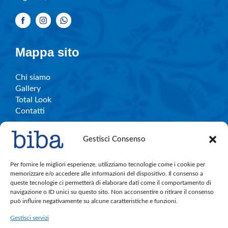
Mappa sito
Chi siamo
Gallery
Total Look
Contatti
Gestisci Consenso
Info e contatti
Per fornire le migliori esperienze, utilizziamo tecnologie come i cookie per
memorizzare e/o accedere alle informazioni del dispositivo. Il consenso a
queste tecnologie ci permetterà di elaborare dati come il comportamento di
C.So Garibaldi, 27 – Legnano
navigazione o ID unici su questo sito. Non acconsentire o ritirare il consenso
bibalegnano.info@gmail.com
può influire negativamente su alcune caratteristiche e funzioni.
Tel. 0331.596501
Gestisci servizi
Cell. 380.891.4004