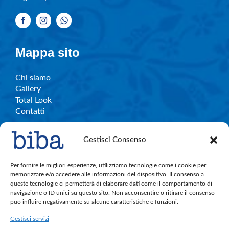
Mappa sito
Chi siamo
Gallery
Total Look
Contatti
Gestisci Consenso
Info e contatti
Per fornire le migliori esperienze, utilizziamo tecnologie come i cookie per
memorizzare e/o accedere alle informazioni del dispositivo. Il consenso a
queste tecnologie ci permetterà di elaborare dati come il comportamento di
C.So Garibaldi, 27 – Legnano
navigazione o ID unici su questo sito. Non acconsentire o ritirare il consenso
bibalegnano.info@gmail.com
può influire negativamente su alcune caratteristiche e funzioni.
Tel. 0331.596501
Gestisci servizi
Cell. 380.891.4004