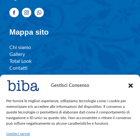
Mappa sito
Chi siamo
Gallery
Total Look
Contatti
Gestisci Consenso
Info e contatti
Per fornire le migliori esperienze, utilizziamo tecnologie come i cookie per
memorizzare e/o accedere alle informazioni del dispositivo. Il consenso a
queste tecnologie ci permetterà di elaborare dati come il comportamento di
C.So Garibaldi, 27 – Legnano
navigazione o ID unici su questo sito. Non acconsentire o ritirare il consenso
bibalegnano.info@gmail.com
può influire negativamente su alcune caratteristiche e funzioni.
Tel. 0331.596501
Gestisci servizi
Cell. 380.891.4004