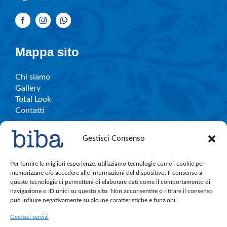
Mappa sito
Chi siamo
Gallery
Total Look
Contatti
Gestisci Consenso
Info e contatti
Per fornire le migliori esperienze, utilizziamo tecnologie come i cookie per
memorizzare e/o accedere alle informazioni del dispositivo. Il consenso a
queste tecnologie ci permetterà di elaborare dati come il comportamento di
C.So Garibaldi, 27 – Legnano
navigazione o ID unici su questo sito. Non acconsentire o ritirare il consenso
bibalegnano.info@gmail.com
può influire negativamente su alcune caratteristiche e funzioni.
Tel. 0331.596501
Gestisci servizi
Cell. 380.891.4004